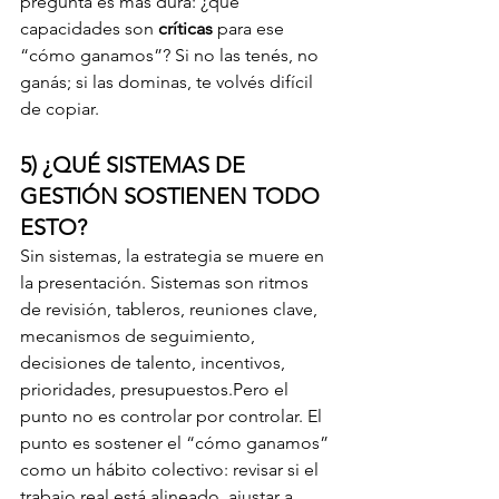
pregunta es más dura: ¿qué 
capacidades son 
críticas
 para ese 
“cómo ganamos”? Si no las tenés, no 
ganás; si las dominas, te volvés difícil 
de copiar.
5) ¿QUÉ SISTEMAS DE 
GESTIÓN SOSTIENEN TODO 
ESTO?
Sin sistemas, la estrategia se muere en 
la presentación. Sistemas son ritmos 
de revisión, tableros, reuniones clave, 
mecanismos de seguimiento, 
decisiones de talento, incentivos, 
prioridades, presupuestos.Pero el 
punto no es controlar por controlar. El 
punto es sostener el “cómo ganamos” 
como un hábito colectivo: revisar si el 
trabajo real está alineado, ajustar a 