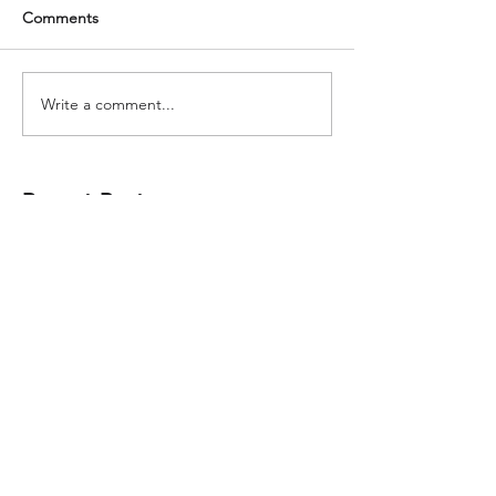
Comments
Write a comment...
Recent Posts
Cómo poner límites en el trabajo:
cuatro estilos reales de liderazgo
La varita mágica: lo que 25 años
revelan sobre el deseo en el
liderazgo