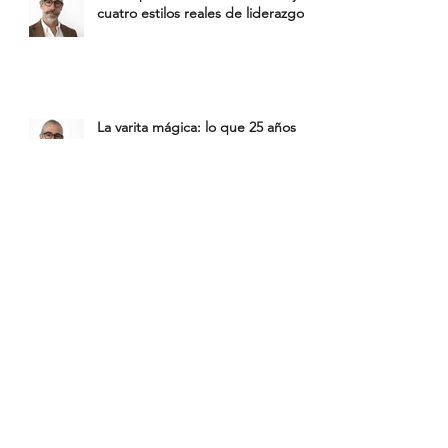
cuatro estilos reales de liderazgo
La varita mágica: lo que 25 años
revelan sobre el deseo en el
liderazgo
Decidir sin parálisis: cómo tomar
decisiones bajo presión en el
liderazgo ejecutivo
Seguimiento y rumbo: cómo hacer
seguimiento a tu equipo sin
microgestionar