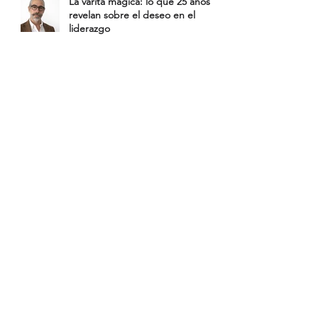
La varita mágica: lo que 25 años
revelan sobre el deseo en el
liderazgo
Decidir sin parálisis: cómo tomar
decisiones bajo presión en el
liderazgo ejecutivo
Seguimiento y rumbo: cómo hacer
seguimiento a tu equipo sin
microgestionar
Foco con ritmo: cómo priorizar
tareas y mantener el foco en tu
equipo