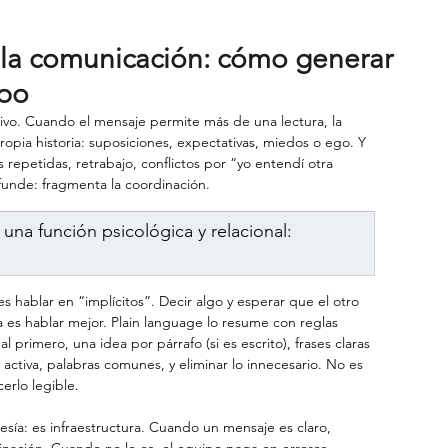
a comunicación: cómo generar
ipo
vo. Cuando el mensaje permite más de una lectura, la 
opia historia: suposiciones, expectativas, miedos o ego. Y 
repetidas, retrabajo, conflictos por “yo entendí otra 
unde: fragmenta la coordinación.
una función psicológica y relacional: 
 hablar en “implícitos”. Decir algo y esperar que el otro 
a es hablar mejor. Plain language lo resume con reglas 
l primero, una idea por párrafo (si es escrito), frases claras 
 activa, palabras comunes, y eliminar lo innecesario. No es 
erlo legible.
tesía: es infraestructura. Cuando un mensaje es claro, 