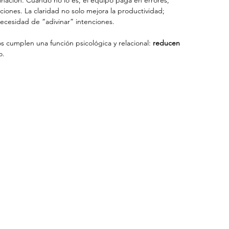
inación. Cuando no lo es, el equipo paga en errores, 
aciones. La claridad no solo mejora la productividad; 
necesidad de “adivinar” intenciones.
os cumplen una función psicológica y relacional: 
reducen 
o.