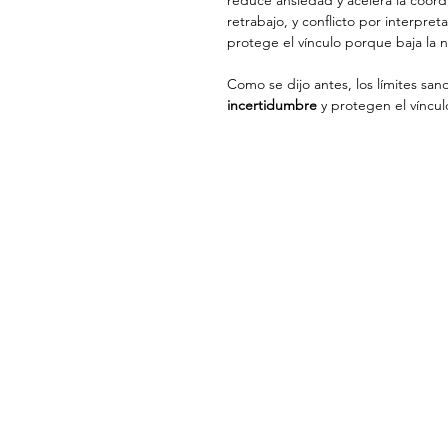
reduce ansiedad y acelera la coord
retrabajo, y conflicto por interpret
protege el vínculo porque baja la 
Como se dijo antes, los límites san
incertidumbre
 y protegen el víncul