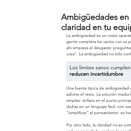
Ambigüedades en l
claridad en tu equ
La ambigüedad es un costo operati
gente completa los vacíos con su pr
ahí empieza el desgaste: preguntas 
cosa”. La ambigüedad no sólo conf
Los límites sanos cumplen 
reducen incertidumbre
Una fuente típica de ambigüedad es
adivine el resto. La solución madur
simples: énfasis en el punto principa
dichas en un lenguaje fácil, con voz
“simplificar” el pensamiento: es hac
Por otro lado, la claridad no es cor